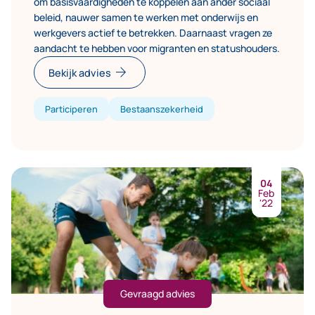
om basisvaardigheden te koppelen aan ander sociaal
beleid, nauwer samen te werken met onderwijs en
werkgevers actief te betrekken. Daarnaast vragen ze
aandacht te hebben voor migranten en statushouders.
arrow_forward
Bekijk advies
Participeren
Bestaanszekerheid
04
Feb
'22
Gevraagd advies