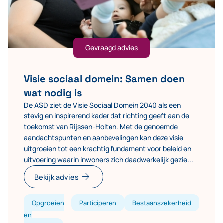
Gevraagd advies
Visie sociaal domein: Samen doen
wat nodig is
De ASD ziet de Visie Sociaal Domein 2040 als een
stevig en inspirerend kader dat richting geeft aan de
toekomst van Rijssen-Holten. Met de genoemde
aandachtspunten en aanbevelingen kan deze visie
uitgroeien tot een krachtig fundament voor beleid en
uitvoering waarin inwoners zich daadwerkelijk gezie...
arrow_forward
Bekijk advies
Opgroeien
Participeren
Bestaanszekerheid
en