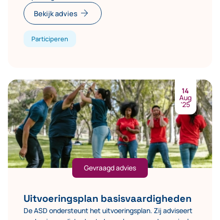
arrow_forward
Bekijk advies
Participeren
14
Aug
'25
Gevraagd advies
Uitvoeringsplan basisvaardigheden
De ASD ondersteunt het uitvoeringsplan. Zij adviseert