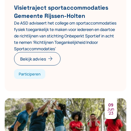
Visietraject sportaccommodaties
Gemeente Rijssen-Holten
De ASD adviseert het college om sportaccommodaties
fysiek toegankelijk te maken voor iedereen en daartoe
de richtlijnen van stichting Onbeperkt Sportief in acht
te nemen ‘Richtlijnen Toegankelijkheid Indoor
Sportaccommodaties’
arrow_forward
Bekijk advies
Participeren
09
Jun
'23