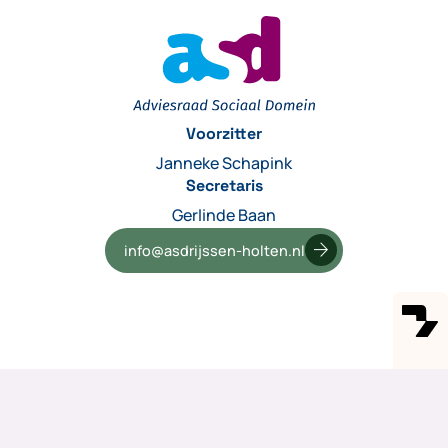
Voorzitter
Janneke Schapink
Secretaris
Gerlinde Baan
arrow_forward
info@asdrijssen-holten.nl
Ga naar hoofdinhoud
A+
A-
Hoog contrast