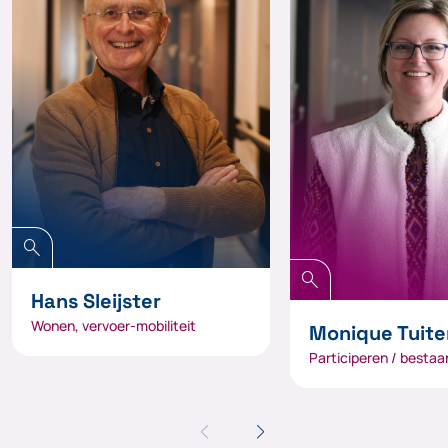
search
search
Hans Sleijster
Wonen, vervoer-mobiliteit
Monique Tuite
Participeren / bestaa